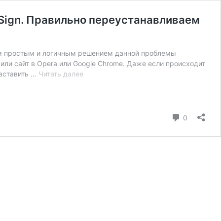
од Sign. Правильно переустанавливаем
мым простым и логичным решением данной проблемы
 или сайт в Opera или Google Chrome. Даже если происходит
Ланит
 вставить …
Читать далее
1.0
5.
Cannot
sign
коммента
0
data
Error
description:
Объект
не
поддерживает
метод
Sign.
Правильно
переустанавливаем