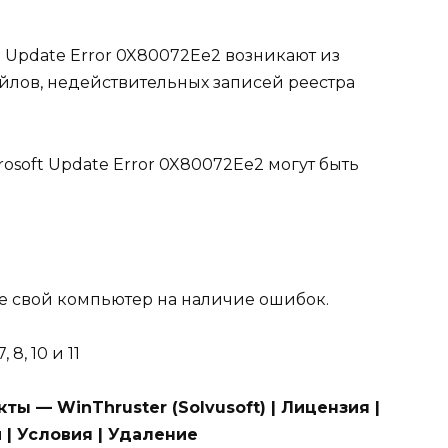
t Update Error 0X80072Ee2 возникают из
йлов, недействительных записей реестра
osoft Update Error 0X80072Ee2 могут быть
те свой компьютер на наличие ошибок.
 8, 10 и 11
ы — WinThruster (Solvusoft) | Лицензия |
| Условия | Удаление