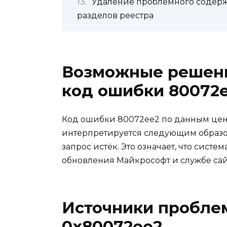
Удаление проблемного содерж
разделов реестра
Возможные решени
код ошибки 80072
Код ошибки 80072ee2 по данным цен
интерпретируется следующим образо
запрос истёк. Это означает, что систе
обновления Майкрософт и службе сай
Источники проблем 
0x80072ee2