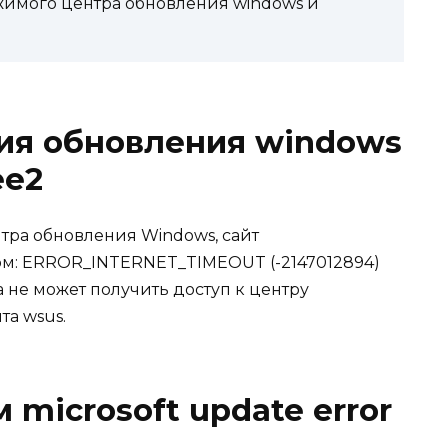
имого центра обновления windows и
я обновления windows
ee2
тра обновления Windows, сайт
м: ERROR_INTERNET_TIMEOUT (-2147012894)
ма не может получить доступ к центру
та wsus.
microsoft update error