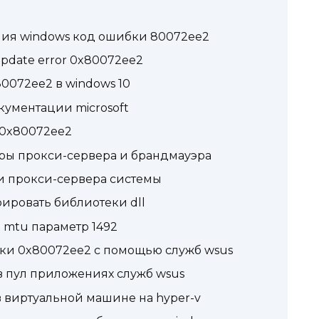
ия windows код ошибки 80072ee2
pdate error 0x80072ee2
0072ee2 в windows 10
ументации microsoft
 0x80072ee2
тры прокси-сервера и брандмауэра
и прокси-сервера системы
рировать библиотеки dll
 mtu параметр 1492
ки 0x80072ee2 с помощью служб wsus
 в пул приложениях служб wsus
 виртуальной машине на hyper-v