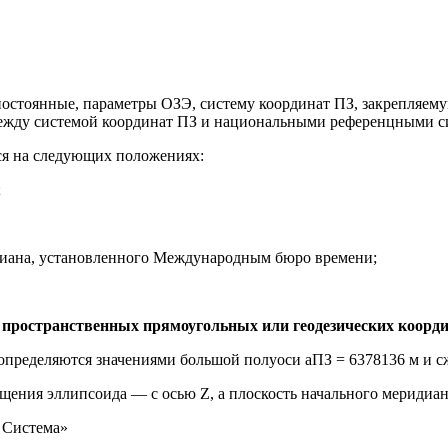
постоянные, параметры ОЗЭ, систему координат ПЗ, закрепляему
ежду системой координат ПЗ и национальными референцными с
ся на следующих положениях:
;
идиана, установленного Международным бюро времени;
 пространственных прямоугольных или геодезических коорди
определяются значениями большой полуоси аПЗ = 6378136 м и сж
ащения эллипсоида — с осью Z, а плоскость начального меридиа
 Система»