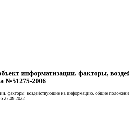
 объект информатизации. факторы, воз
ода №51275-2006
но
27.09.2022