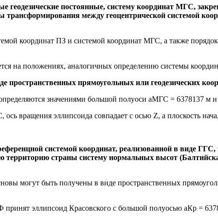
е геодезические постоянные, систему координат МГС, закр
нты трансформирования между геоцентрической системой к
емой координат ПЗ и системой координат МГС, а также порядо
тся на положениях, аналогичных определению системы координа
де пространственных прямоугольных или геодезических коор
 определяются значениями большой полуоси аМГС = 6378137 м и
, ось вращения эллипсоида совпадает с осью Z, а плоскость на
еференцной системой координат, реализованной в виде ГГС,
сю территорию страны систему нормальных высот (Балтийска
новы могут быть получены в виде пространственных прямоуголь
Ф принят эллипсоид Красовского с большой полуосью аКр = 6378