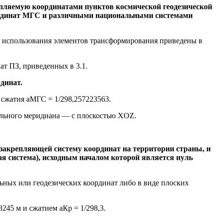
епляемую координатами пунктов космической геодезической
оординат МГС и различными национальными системами
к использования элементов трансформирования приведены в
т ПЗ, приведенных в 3.1.
динат.
 сжатия aМГС = 1/298,257223563.
чального меридиана — с плоскостью XOZ.
 закрепляющей систему координат на территории страны, и
я система), исходным началом которой является нуль
ных или геодезических координат либо в виде плоских
245 м и сжатием aКр = 1/298,3.