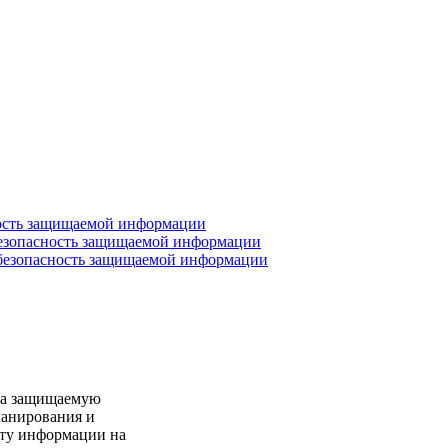
ность защищаемой информации
безопасность защищаемой информации
 безопасность защищаемой информации
 на защищаемую
ланирования и
иту информации на