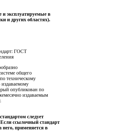
е и эксплуатируемые в
ки и других областях).
андарт: ГОСТ
еления
ообразно
системе общего
 по техническому
о издаваемому
орый опубликован по
ежемесячно издаваемым
.
 стандартом следует
 Если ссылочный стандарт
а него, применяется в