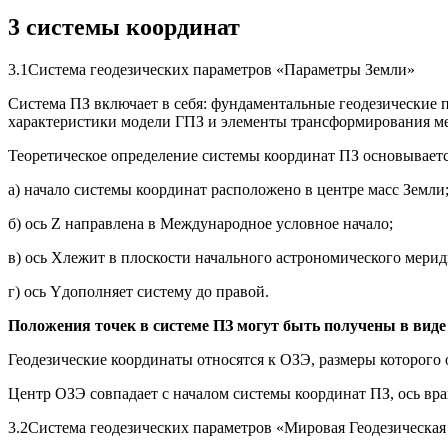
3 системы координат
3.1Система геодезических параметров «Параметры Земли»
Система ПЗ включает в себя: фундаментальные геодезические 
характеристики модели ГПЗ и элементы трансформирования м
Теоретическое определение системы координат ПЗ основывает
а) начало системы координат расположено в центре масс Земли
б) ось Z направлена в Международное условное начало;
в) ось Xлежит в плоскости начального астрономического мер
г) ось Yдополняет систему до правой.
Положения точек в системе ПЗ могут быть получены в виде
Геодезические координаты относятся к ОЗЭ, размеры которого 
Центр ОЗЭ совпадает с началом системы координат ПЗ, ось вр
3.2Система геодезических параметров «Мировая Геодезическая