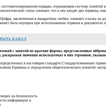
систематизированном порядке, отражающем систему понятий в 
нологической статье означает, что в нее входят два термина, 
Цифра, заключенная в квадратные скобки, означает ссылку на д
может быть опущена при использовании термина в документах по
КРЫТЬ КАНАЛ
очкой с запятой их краткие формы, представленные аббрев
и, раскрывая значения используемых в них терминов, указыв
 определенных в настоящем стандарте.Стандартизованные терм
сивом.Термины и определения общетехнических понятий, котор
ующих на безопасность
ности информации и
.