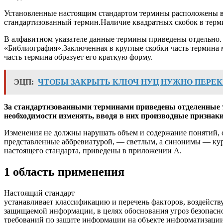
Установленные настоящим стандартом термины расположены в 
стандартизованный термин.Наличие квадратных скобок в терми
В алфавитном указателе данные термины приведены отдельно. 
«Библиография».Заключенная в круглые скобки часть термина 
часть термина образует его краткую форму.
ЭЦП:
ЧТОБЫ ЗАКРЫТЬ КЛЮЧ НУЦ НУЖНО ПЕРЕ
За стандартизованными терминами приведены отделенные т
необходимости изменять, вводя в них производные признак
Изменения не должны нарушать объем и содержание понятий,
представленные аббревиатурой, — светлым, а синонимы — кур
настоящего стандарта, приведены в приложении А.
1 область применения
Настоящий стандарт
устанавливает классификацию и перечень факторов, воздейств
защищаемой информации, в целях обоснования угроз безопас
требований по защите информации на объекте информатизации