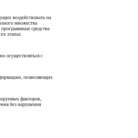
ущих воздействовать на
олного множества
и программные средства
сех этапах
о осуществляться с
нформацию, позволяющих
цируемых факторов,
ения без нарушения