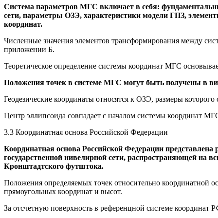
Система параметров МГС включает в себя: фундаментальны
сети, параметры ОЗЭ, характеристики модели ГПЗ, элеме
координат.
Численные значения элементов трансформирования между сист
приложении Б.
Теоретическое определение системы координат МГС основывае
Положения точек в системе МГС могут быть получены в ви
Геодезические координаты относятся к ОЗЭ, размеры которого
Центр эллипсоида совпадает с началом системы координат МГС
3.3 Координатная основа Российской Федерации
Координатная основа Российской Федерации представлена р
государственной нивелирной сети, распространяющей на в
Кронштадтского футштока.
Положения определяемых точек относительно координатной ос
прямоугольных координат и высот.
За отсчетную поверхность в референцной системе координат Р