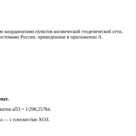
ю координатами пунктов космической геодезической сети,
истемами России, приведенные в приложении А.
нат.
атия aПЗ = 1/298,25784.
на — с плоскостью XOZ.