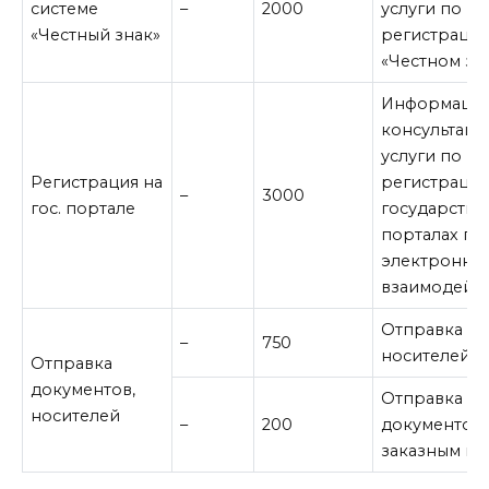
системе
–
2000
услуги по в
«Честный знак»
регистрации
«Честном зн
Информацио
консультац
услуги по в
Регистрация на
регистрации
–
3000
гос. портале
государстве
порталах по
электронно
взаимодейс
Отправка к
–
750
носителей
Отправка
документов,
Отправка
носителей
–
200
документов
заказным п