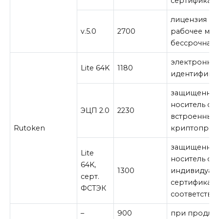
сертификат
лицензия на 
v.5.0
2700
рабочее мес
бессрочная
электронны
Lite 64K
1180
идентифика
защищенны
носитель со
ЭЦП 2.0
2230
встроенным
Rutoken
криптопров
защищенны
Lite
носитель с
64K,
1300
индивидуал
серт.
сертификат
ФСТЭК
соответстви
–
900
при продле