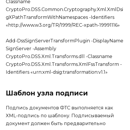
Classname
CryptoPro.DSS.Common.Cryptography.Xml.XmlDsi
gXPathTransformWithNamespaces -Identifiers
«http://www.w3.org/TR/1999/REC-xpath-19991116»
Add-DssSignServerTransformPlugin -DisplayName
SignServer -Assembly
CryptoPro.DSS.Xml.Transforms.dll -Classname
CryptoPro.DSS.Xml.Transforms.XmlFssTransform -
Identifiers «urn:xml-dsig:transformation:v1.1»
Шаблон узла подписи
Подпись документов ФТС выполняется как
XML-подпись по шаблону. Подписываемый
документ должен быть предварительно