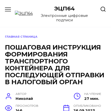
Перейти
ЭЦП64
к
содержанию
Электронные цифровые
подписи
ГЛАВНАЯ СТРАНИЦА
ПОШАГОВАЯ ИНСТРУКЦИЯ
ФОРМИРОВАНИЯ
ТРАНСПОРТНОГО
КОНТЕЙНЕРА ДЛЯ
ПОСЛЕДУЮЩЕЙ ОТПРАВКИ
В НАЛОГОВЫЙ ОРГАН
АВТОР
НА ЧТЕНИЕ
Николай
27 мин.
ПРОСМОТРОВ
ОПУБЛИКОВАНО
146
26.09.2023