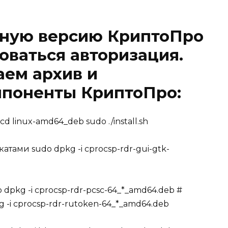
ьную версию КриптоПро
оваться авторизация.
аем архив и
мпоненты КриптоПро:
cd linux-amd64_deb sudo ./install.sh
тами sudo dpkg -i cprocsp-rdr-gui-gtk-
pkg -i cprocsp-rdr-pcsc-64_*_amd64.deb #
-i cprocsp-rdr-rutoken-64_*_amd64.deb