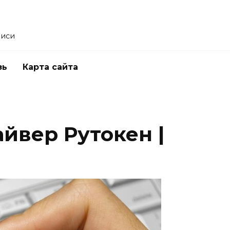
писи
зь
Карта сайта
йвер Рутокен |