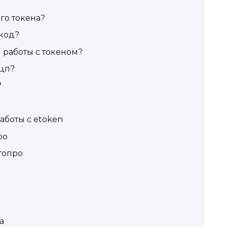
го токена?
-код?
 работы с токеном?
эцп?
?
аботы с etoken
ро
топро
а