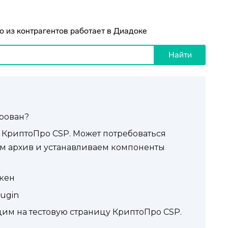
ирован?
 КриптоПро CSP. Может потребоваться
м архив и устанавливаем компоненты
окен
ugin
дим на тестовую страницу КриптоПро CSP.