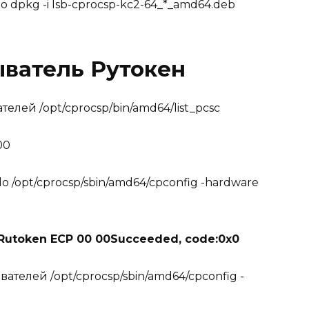
 dpkg -i lsb-cprocsp-kc2-64_*_amd64.deb
ыватель Рутокен
лей /opt/cprocsp/bin/amd64/list_pcsc
00
 /opt/cprocsp/sbin/amd64/cpconfig -hardware
 Rutoken ECP 00 00Succeeded, code:0x0
телей /opt/cprocsp/sbin/amd64/cpconfig -