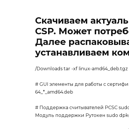
Скачиваем актуал
CSP. Может потреб
Далее распаковыв
устанавливаем ко
/Downloads tar -xf linux-amd64_deb.tgz 
# GUI элементы для работы с сертифика
64_*_amd64.deb
# Поддержка считывателей PCSC sudo d
Модуль поддержки Рутокен sudo dpkg 