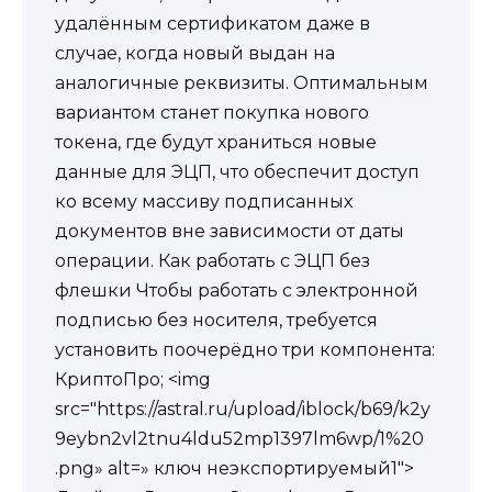
удалённым сертификатом даже в
случае, когда новый выдан на
аналогичные реквизиты. Оптимальным
вариантом станет покупка нового
токена, где будут храниться новые
данные для ЭЦП, что обеспечит доступ
ко всему массиву подписанных
документов вне зависимости от даты
операции. Как работать с ЭЦП без
флешки Чтобы работать с электронной
подписью без носителя, требуется
установить поочерёдно три компонента:
КриптоПро; <img
src="https://astral.ru/upload/iblock/b69/k2y
9eybn2vl2tnu4ldu52mp1397lm6wp/1%20
.png» alt=» ключ неэкспортируемый1″>