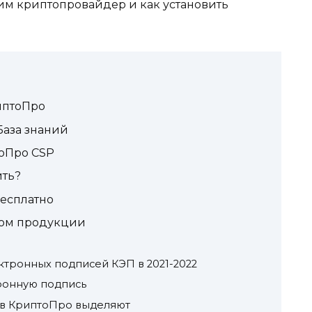
дим криптопровайдер и как установить
иптоПро
База знаний
оПро CSP
ить?
бесплатно
гом продукции
ктронных подписей КЭП в 2021-2022
ронную подпись
в КриптоПро выделяют