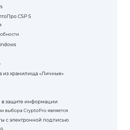
s
птоПро CSP 5
а
собности
indows
о
ча из хранилища «Личные»
 в защите информации
 выбора CryptoPro является
ты с электронной подписью
ро