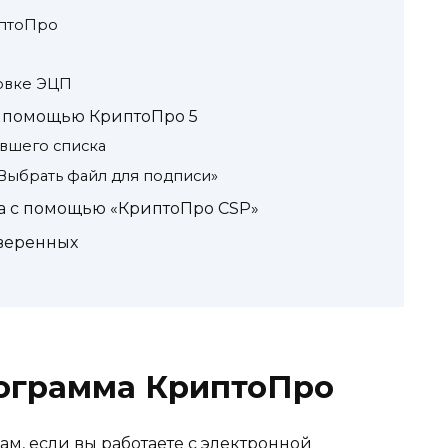
иптоПро
новке ЭЦП
с помощью КриптоПро 5
вшего списка
«Выбрать файл для подписи»
ча с помощью «КриптоПро CSP»
оверенных
рограмма КриптоПро
м, если вы работаете с электронной