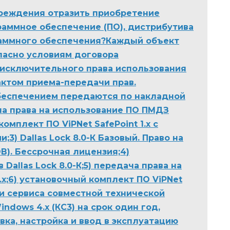
чреждения отразить приобретение
аммное обеспечение (ПО), дистрибутива
раммного обеспечения?Каждый объект
ласно условиям договора
еисключительного права использования
ктом приема-передачи прав.
беспечением передаются по накладной
ча права на использование ПО ПМДЗ
комплект ПО ViPNet SafePoint 1.x с
) Dallas Lock 8.0-К Базовый. Право на
В). Бессрочная лицензия;4)
allas Lock 8.0-К;5) передача права на
4.х;6) установочный комплект ПО ViPNet
ции сервиса совместной технической
indows 4.x (КС3) на срок один год,
вка, настройка и ввод в эксплуатацию