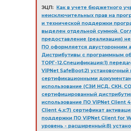
ЭЦП:
Как в учете бюджетного у
неисключительных прав на прогр
и технической поддержки прог
выделен отдельной суммой. Сог
предоставление (реализация) н
ПО оформляется двусторонним а
Дистрибутивы с программным о
ТОРГ-12.Спецификация:1) переда
ViPNet SafeBoot;2) установочный 
сертификационными документами;3
использование (СЗИ НСД, СКН, СО
сертифицированный дистрибутив D
использование ПО ViPNet Client 
Client 4.х;7) сертификат актива
поддержки ПО ViPNet Client for W
уровень - расширенный;8) устано