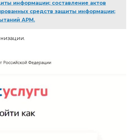
иты информации; составление актов
ированных средств защиты информации;
ытаний АРМ.
анизации.