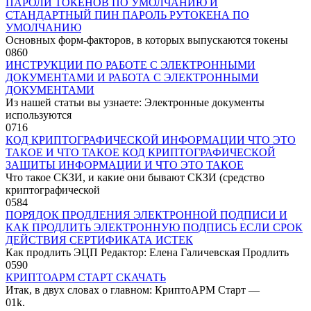
ПАРОЛИ ТОКЕНОВ ПО УМОЛЧАНИЮ И
СТАНДАРТНЫЙ ПИН ПАРОЛЬ РУТОКЕНА ПО
УМОЛЧАНИЮ
Основных форм-факторов, в которых выпускаются токены
0
860
ИНСТРУКЦИИ ПО РАБОТЕ С ЭЛЕКТРОННЫМИ
ДОКУМЕНТАМИ И РАБОТА С ЭЛЕКТРОННЫМИ
ДОКУМЕНТАМИ
Из нашей статьи вы узнаете: Электронные документы
используются
0
716
КОД КРИПТОГРАФИЧЕСКОЙ ИНФОРМАЦИИ ЧТО ЭТО
ТАКОЕ И ЧТО ТАКОЕ КОД КРИПТОГРАФИЧЕСКОЙ
ЗАЩИТЫ ИНФОРМАЦИИ И ЧТО ЭТО ТАКОЕ
Что такое СКЗИ, и какие они бывают СКЗИ (средство
криптографической
0
584
ПОРЯДОК ПРОДЛЕНИЯ ЭЛЕКТРОННОЙ ПОДПИСИ И
КАК ПРОДЛИТЬ ЭЛЕКТРОННУЮ ПОДПИСЬ ЕСЛИ СРОК
ДЕЙСТВИЯ СЕРТИФИКАТА ИСТЕК
Как продлить ЭЦП Редактор: Елена Галичевская Продлить
0
590
КРИПТОАРМ СТАРТ СКАЧАТЬ
Итак, в двух словах о главном: КриптоАРМ Старт —
0
1k.