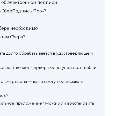
е об электронной подписи
 «СберПодпись Про»?
Сбере необходимо
нтам Сбера?
ата долго обрабатывается в удостоверяющем
и не отвечает, сервер недоступен др. ошибки
го смартфона — как я смогу подписывать
код?
обильное приложение? Можно ли восстановить