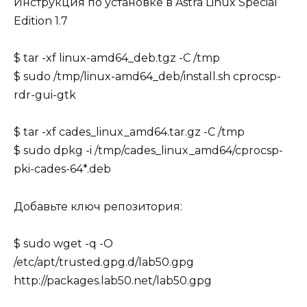
Инструкция по установке в Astra Linux Special
Edition 1.7
$ tar -xf linux-amd64_deb.tgz -C /tmp
$ sudo /tmp/linux-amd64_deb/install.sh cprocsp-
rdr-gui-gtk
$ tar -xf cades_linux_amd64.tar.gz -C /tmp
$ sudo dpkg -i /tmp/cades_linux_amd64/cprocsp-
pki-cades-64*.deb
Добавьте ключ репозитория:
$ sudo wget -q -O
/etc/apt/trusted.gpg.d/lab50.gpg
http://packages.lab50.net/lab50.gpg