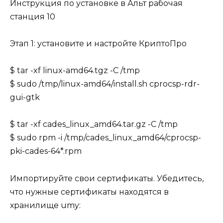
Инструкция по установке в Альт рабочая
станция 10
Этап 1: установите и настройте КриптоПро
$ tar -xf linux-amd64.tgz -C /tmp
$ sudo /tmp/linux-amd64/install.sh cprocsp-rdr-
gui-gtk
$ tar -xf cades_linux_amd64.tar.gz -C /tmp
$ sudo rpm -i /tmp/cades_linux_amd64/cprocsp-
pki-cades-64*.rpm
Импортируйте свои сертификаты. Убедитесь,
что нужные сертификаты находятся в
хранилище umy: