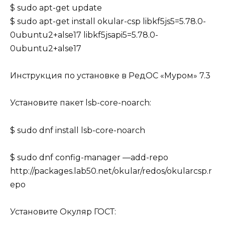
$ sudo apt-get update
$ sudo apt-get install okular-csp libkf5js5=5.78.0-
0ubuntu2+alse17 libkf5jsapi5=5.78.0-
0ubuntu2+alse17
Инструкция по установке в РедОС «Муром» 7.3
Установите пакет lsb-core-noarch:
$ sudo dnf install lsb-core-noarch
$ sudo dnf config-manager —add-repo
http://packages.lab50.net/okular/redos/okularcsp.r
epo
Установите Окуляр ГОСТ: