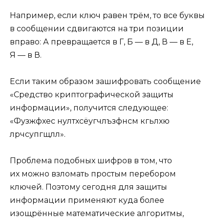
Например, если ключ равен трём, то все буквы
в сообщении сдвигаются на три позиции
вправо: А превращается в Г, Б — в Д, В — в Е,
Я — в В.
Если таким образом зашифровать сообщение
«Средство криптографической защиты
информации», получится следующее:
«Фузжфхес нултхсёугчлъзфнсм кгьлхю
лрчсупгщлл».
Проблема подобных шифров в том, что
их можно взломать простым перебором
ключей. Поэтому сегодня для защиты
информации применяют куда более
изощрённые математические алгоритмы,