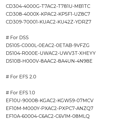
CD304-4000G-T7AC2-T781U-MB1TC
CD308-4000X-KPAC2-KP5F1-UZ8C7
CD309-70001-KUAC2-KU42Z-YDRZ7
# For DSS
D5105-C000L-0EAC2-0ETAB-9VFZG
D5104-R000E-UWAC2-UWV3T-XHEYY
D510B-H000V-8AAC2-8A4UN-4N98E
# For EFS 2.0
# For EFS 1.0
EF10U-90008-KGAC2-KGW59-07MCV
EF10M-M000Y-PXAC2-PXPC7-ANZQ7
EF10A-60004-C6AC2-C6V1M-08MLQ