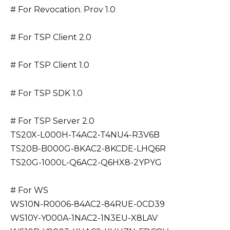
# For Revocation. Prov 1.0
# For TSP Client 2.0
# For TSP Client 1.0
# For TSP SDK 1.0
# For TSP Server 2.0
TS20X-L000H-T4AC2-T4NU4-R3V6B
TS20B-B000G-8KAC2-8KCDE-LHQ6R
TS20G-1000L-Q6AC2-Q6HX8-2YPYG
# For WS
WS10N-R0006-84AC2-84RUE-0CD39
WS10Y-Y000A-1NAC2-1N3EU-X8LAV