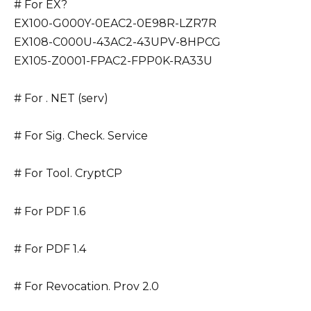
# For EX?
EX100-G000Y-0EAC2-0E98R-LZR7R
EX108-C000U-43AC2-43UPV-8HPCG
EX105-Z0001-FPAC2-FPP0K-RA33U
# For . NET (serv)
# For Sig. Check. Service
# For Tool. CryptCP
# For PDF 1.6
# For PDF 1.4
# For Revocation. Prov 2.0