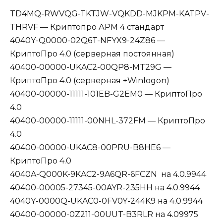
TD4MQ-RWVQG-TKTJW-VQKDD-MJKPM-KATPV-
THRVF — Криптопро АРМ 4 стандарт
4040Y-Q0000-02Q6T-NFYX9-24Z86 —
КриптоПро 4.0 (серверная постоянная)
40400-00000-UKAC2-00QP8-MT29G —
КриптоПро 4.0 (серверная +Winlogon)
40400-00000-11111-101EB-G2EM0 — КриптоПро
4.0
40400-00000-11111-00NHL-372FM — КриптоПро
4.0
40400-00000-UKAC8-00PRU-B8HE6 —
КриптоПро 4.0
4040A-Q000K-9KAC2-9A6QR-6FCZN на 4.0.9944
40400-00005-27345-00AYR-235HH на 4.0.9944
4040Y-0000Q-UKAC0-0FV0Y-244K9 на 4.0.9944
40400-00000-0Z211-00UUT-B3RLR на 4.09975