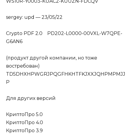
WS10R-Y0003-KUAC2-KUUZN-FDCQV
sergey: upd — 23/05/22
Crypto PDF 2.0 PD202-L0000-00VXL-W7QPE-
G6AN6
(продукт другой компании, но тоже
востребован)
TD5DHXHPWGRJPQGFHKHTFKJXXJQHPMPMJJ
P
Для других версий
КриптоПро 5.0
КриптоПро 4.0
КриптоПро 3.9