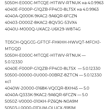
5050H-E000C-MTCQE-H1TWV-RTNUK на 4.0.9963
4040E-F000P-G1QZB-FP4C0-8LT5X на 4.0.9963
4040A-Q000K-9KAC2-9A6QR-6FCZN
40403-D000Z-8KAC2-8QV3G-53VX4
4040U-M000Q-UKAC2-U6X29-W8T4G
TD5CH-QQGCG-GFTCF-FHKHH-HWVQT-MFCHJ-
MTGQD
5050H-E000C-MTCQE-H1TWV-RTNUK —
5.0.12330
4040E-F000P-G1QZB-FP4C0-8LT5X — 5.0.12330
50500-00000-0U000-00BRZ-8ZTCN — 5.0.12330
кс1
4040W-20000-0168K-VQCQR-8XH45 — 5.0
4040A-Q333K-9KAC2-9A6QR-6FCZN — 5.0
5050Z-V0000-010KH-PZ6QN-N0A9M
50503-L0000-01DUM-QLUCX-9181M