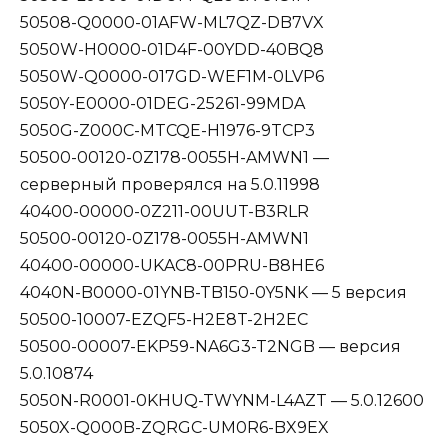
50508-Q0000-01AFW-ML7QZ-DB7VX
5050W-H0000-01D4F-00YDD-40BQ8
5050W-Q0000-017GD-WEF1M-0LVP6
5050Y-E0000-01DEG-25261-99MDA
5050G-Z000C-MTCQE-H1976-9TCP3
50500-00120-0Z178-0055H-AMWN1 —
серверный проверялся на 5.0.11998
40400-00000-0Z211-00UUT-B3RLR
50500-00120-0Z178-0055H-AMWN1
40400-00000-UKAC8-00PRU-B8HE6
4040N-B0000-01YNB-TB150-0Y5NK — 5 версия
50500-10007-EZQF5-H2E8T-2H2EC
50500-00007-EKP59-NA6G3-T2NGB — версия
5.0.10874
5050N-R0001-0KHUQ-TWYNM-L4AZT — 5.0.12600
5050X-Q000B-ZQRGC-UM0R6-BX9EX